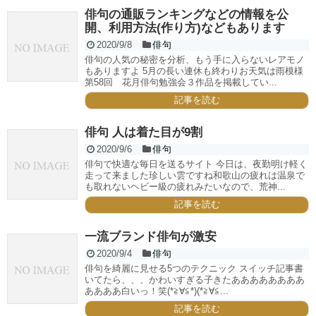
俳句の通販ランキングなどの情報を公
開、利用方法(作り方)などもあります
2020/9/8
俳句
俳句の人気の秘密を分析、もう手に入らないレアモノ
もありますよ 5月の長い連休も終わりお天気は雨模様
第58回 花月俳句勉強会３作品を掲載してい...
記事を読む
俳句 人は着た目が9割
2020/9/6
俳句
俳句で快適な毎日を送るサイト 今日は、夜勤明け軽く
走って来ました珍しい雲ですね和歌山の疲れは温泉で
も取れないヘビー級の疲れみたいなので、荒神...
記事を読む
一流ブランド俳句が激安
2020/9/4
俳句
俳句を綺麗に見せる5つのテクニック スイッチ記事書
いてたら、、、かわいすぎる子きたああああああああ
ああああ白いっ！笑(*≧∀≦*)(*≧∀≦...
記事を読む