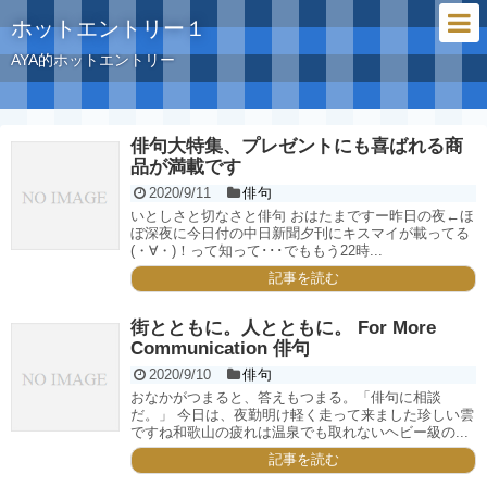
ホットエントリー１
AYA的ホットエントリー
俳句大特集、プレゼントにも喜ばれる商
品が満載です
2020/9/11
俳句
いとしさと切なさと俳句 おはたまですー昨日の夜←ほ
ぼ深夜に今日付の中日新聞夕刊にキスマイが載ってる
(・∀・)！って知って･･･でももう22時...
記事を読む
街とともに。人とともに。 For More
Communication 俳句
2020/9/10
俳句
おなかがつまると、答えもつまる。「俳句に相談
だ。」 今日は、夜勤明け軽く走って来ました珍しい雲
ですね和歌山の疲れは温泉でも取れないヘビー級の...
記事を読む