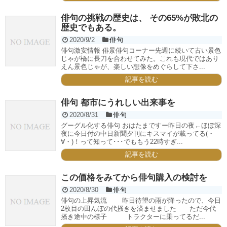
俳句の挑戦の歴史は、 その65%が敗北の
歴史でもある。
2020/9/2
俳句
俳句激安情報 俳景俳句コーナー先週に続いて古い景色
じゃが橋に長刀を合わせてみた。これも現代ではあり
えん景色じゃが、楽しい想像をめぐらして下さ...
記事を読む
俳句 都市にうれしい出来事を
2020/8/31
俳句
グーグル化する俳句 おはたまですー昨日の夜←ほぼ深
夜に今日付の中日新聞夕刊にキスマイが載ってる(・
∀・)！って知って･･･でももう22時すぎ...
記事を読む
この価格をみてから俳句購入の検討を
2020/8/30
俳句
俳句の上昇気流 昨日待望の雨が降ったので、今日
2枚目の田んぼの代掻きを済ませました ただ今代
掻き途中の様子 トラクターに乗ってるだ...