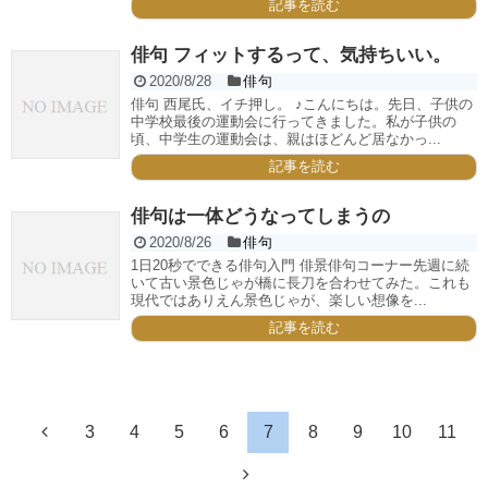
記事を読む
俳句 フィットするって、気持ちいい。
2020/8/28
俳句
俳句 西尾氏、イチ押し。 ♪こんにちは。先日、子供の
中学校最後の運動会に行ってきました。私が子供の
頃、中学生の運動会は、親はほどんど居なかっ...
記事を読む
俳句は一体どうなってしまうの
2020/8/26
俳句
1日20秒でできる俳句入門 俳景俳句コーナー先週に続
いて古い景色じゃが橋に長刀を合わせてみた。これも
現代ではありえん景色じゃが、楽しい想像を...
記事を読む
3
4
5
6
7
8
9
10
11